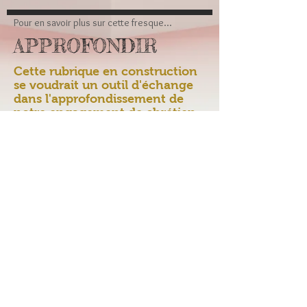
Pour en savoir plus sur cette fresque...
APPROFONDIR
Cette rubrique en construction
se voudrait un outil d'échange
dans l'approfondissement de
notre engagement de chrétien,
de notre foi, dans
l'enrichissement de notre
lecture et compréhension des
textes bibliques pour la vie de
notre communauté et notre
rayonnement au delà.
Vous y trouverez
> des confessions de foi
> en projet le téléchargement
des prédications les plus
marquantes faites dans nos
lieux de cultes
> des liens vers les travaux