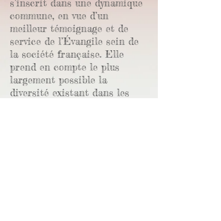
s’inscrit dans une dynamique
commune, en vue d’un
meilleur témoignage et de
service de l’Évangile sein de
la société française. Elle
prend en compte le plus
largement possible la
diversité existant dans les
traditions luthérienne et
réformée avec la volonté de
s’en enrichir.
Retrouver tous les textes constitutifs de
l'EPUdF sur son site en cliquant sur ce
logo