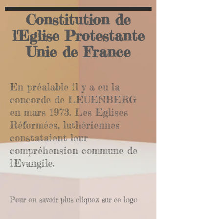
Constitution de
l'Eglise Protestante
Unie de France
En préalable il y a eu la
concorde de LEUENBERG
en mars 1973. Les Eglises
Réformées, luthèriennes
constataient leur
compréhension commune de
l'Evangile.
Pour en savoir plus cliquez sur ce logo